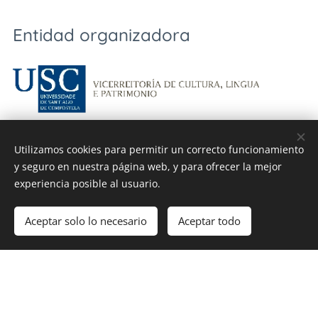
Entidad organizadora
Colaboran:
Utilizamos cookies para permitir un correcto funcionamiento
y seguro en nuestra página web, y para ofrecer la mejor
experiencia posible al usuario.
Aceptar solo lo necesario
Aceptar todo
Comenzar
¡Crea tu página web gratis!